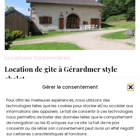
Locations Saisonnières
Location de gite à Gérardmer style
chalet
Gérer le consentement
Pour votre prochaine location de gîte dans les
Vosges, Le Petit Tholy est une solution
Pour offrir les meilleures expériences, nous utilisons des
technologies telles que les cookies pour stocker et/ou accéder aux
d’hébergement pas cher et tout confort.
informations des appareils. Le fait de consentir à ces technologies
nous permettra de traiter des données telles que le comportement
de navigation ou les ID uniques sur ce site. Le fait de ne pas
consentir ou de retirer son consentement peut avoir un effet négatif
sur certaines caractéristiques et fonctions.