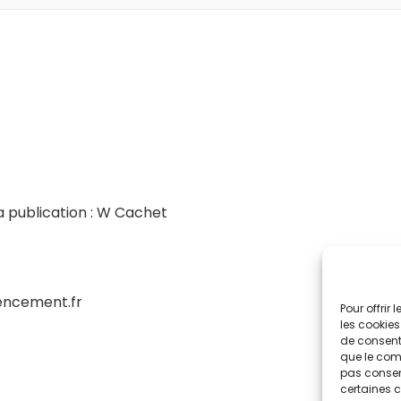
 publication : W Cachet
encement.fr
Pour offrir
les cookies
de consenti
que le comp
pas consent
certaines c