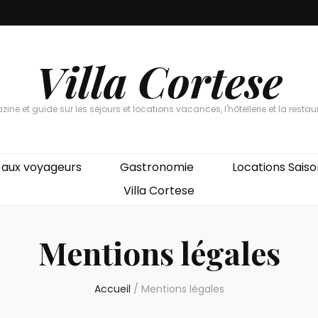
Villa Cortese
ine et guide sur les séjours et locations vacances, l'hôtellerie et la restau
 aux voyageurs
Gastronomie
Locations Saiso
Villa Cortese
Mentions légales
Accueil
/
Mentions légales