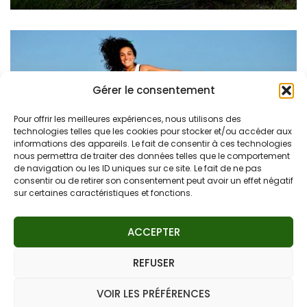
Gérer le consentement
Pour offrir les meilleures expériences, nous utilisons des
technologies telles que les cookies pour stocker et/ou accéder aux
informations des appareils. Le fait de consentir à ces technologies
nous permettra de traiter des données telles que le comportement
de navigation ou les ID uniques sur ce site. Le fait de ne pas
Conseils aux voyageurs
consentir ou de retirer son consentement peut avoir un effet négatif
Vacances à la plage : nos conseils pour cet été si
sur certaines caractéristiques et fonctions.
particulier
ACCEPTER
REFUSER
Création avec
casimages.it
-
Mentions légales
|
Blossom
VOIR LES PRÉFÉRENCES
Feminine | Développé par
Blossom Themes
. Propulsé par