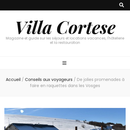
Villa Cortese
Magazine et guide sur les séjours et locations vacances, l'hôtellerie
et la restauration
Accueil
/
Conseils aux voyageurs
/
De jolies promenades à
faire en raquettes dans les Vosges