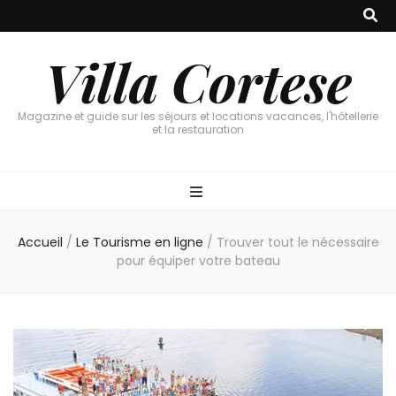
Villa Cortese
Magazine et guide sur les séjours et locations vacances, l'hôtellerie
et la restauration
Accueil
/
Le Tourisme en ligne
/
Trouver tout le nécessaire
pour équiper votre bateau