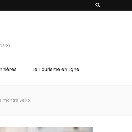
ration
nnières
Le Tourisme en ligne
e montre Seiko