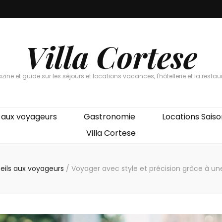
Villa Cortese
ine et guide sur les séjours et locations vacances, l'hôtellerie et la restau
 aux voyageurs
Gastronomie
Locations Saiso
Villa Cortese
eils aux voyageurs
/
Voyager avec style et précision grâce à un